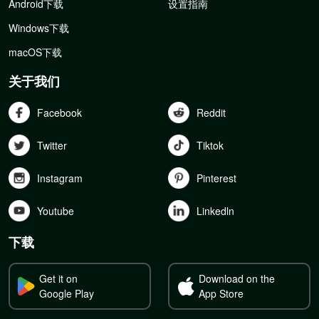
Android下载
设置指南
Windows下载
macOS下载
关于我们
Facebook
Reddit
Twitter
Tiktok
Instagram
Pinterest
Youtube
Linkedln
下载
Get it on
Download on the
Google Play
App Store